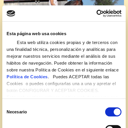
Esta página web usa cookies
Esta web utiliza cookies propias y de terceros con
una finalidad técnica, personalización y analíticas para
mejorar nuestros servicios mediante el análisis de sus
hábitos de navegación. Puede obtener la información
sobre nuestra Política de Cookies en el siguiente enlace
Política de Cookies
. Puedes ACEPTAR todas las
Cookies o puedes configurarlas una a una y apretar el
botón CONFIGURAR Y ACEPTAR COOKIES.
Esta web contiene enlaces a sitios web de terceros con
políticas de privacidad ajenas a esta web que usted
Selección
podrá decidir si acepta o no cuando acceda a ellos.
Necesario
de
consentimiento